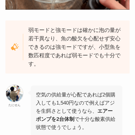
弱モードと強モードは確かに泡の量が
若干異なり、魚の酸欠を心配せず安心
できるのは強モードですが、小型魚を
数匹程度であれば弱モードでも十分で
す。
空気の供給量が心配であれば2個購
入しても1,540円なので例えばアジ
たにせん
を生餌さとして使うなら、
エアー
ポンプを2台体制
で十分な酸素供給
状態で使うでしょう。