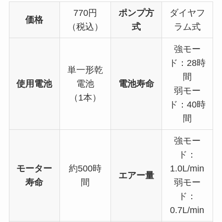
770円
ポンプ方
ダイヤフ
価格
（税込）
式
ラム式
強モー
ド：28時
単一形乾
間
使用電池
電池
電池寿命
弱モー
（1本）
ド：40時
間
強モー
ド：
モーター
約500時
1.0L/min
エアー量
寿命
間
弱モー
ド：
0.7L/min