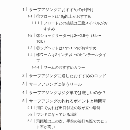
サーフアジングにおすすめの仕掛け
①フロートは10g以上がおすすめ
フロートとの接続は三股スイベルがお
すすめ
②ショックリーダーは2〜2.5号（8lb〜
10lb）
③ジグヘッドは1g〜1.5gがおすすめ
④ワームは2インチ以上のピンテールタイ
プ
ワームのおすすめカラー
サーフアジングに適したおすすめのロッド
サーフアジングに使うリール
サーフアジングはジグ単では厳しいのか？
サーフアジングの釣れるポイントと時間帯
河口であれば出口付近の波が立つ場所
ワンドになっている場所
飛距離は二の次、手前の波打ち際でのヒッ
ト率が高い