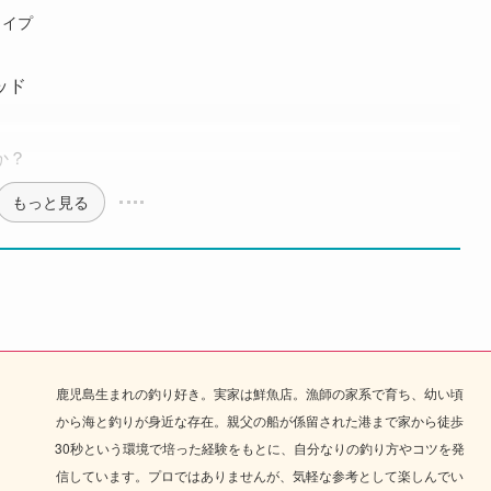
タイプ
ッド
か？
もっと見る
鹿児島生まれの釣り好き。実家は鮮魚店。漁師の家系で育ち、幼い頃
から海と釣りが身近な存在。親父の船が係留された港まで家から徒歩
30秒という環境で培った経験をもとに、自分なりの釣り方やコツを発
信しています。プロではありませんが、気軽な参考として楽しんでい