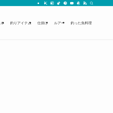
クル
釣りアイテム
仕掛け
ルアー
釣った魚料理