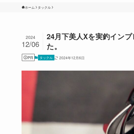
ホーム
タックル
24月下美人Xを実釣イン
2024
12/06
た。
PR
タックル
2024年12月6日