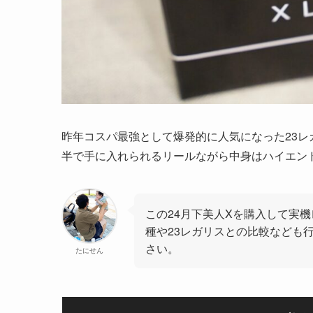
昨年コスパ最強として爆発的に人気になった23レ
半で手に入れられるリールながら中身はハイエン
この24月下美人Xを購入して実
種や23レガリスとの比較なども
さい。
たにせん