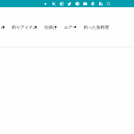
クル
釣りアイテム
仕掛け
ルアー
釣った魚料理