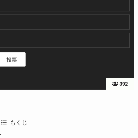
392
もくじ
ー