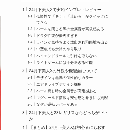
24月下美人Xで実釣インプレ・レビュー
低慣性で「巻く」「止める」がクイックに
できる
ベールを閉じる際の金属音が高級感ある
ドラグ性能が優秀すぎる
ラインが気持ちよく放出され飛距離も出る
中型魚でも余裕のやり取り
ハイエンドリールに引けを取らない
ライトゲームには十分過ぎる性能
24月下美人Xの外観や機能面について
デザインは黒赤の個性的なカラー
エアドライブデザイン採用
ベール戻し時の金属音が高級感ある
マグシールド搭載は安心感と巻きにも貢献
なぜか逆転レバーがある
24月下美人と23レガリスならどっちがいい
か
【まとめ】24月下美人Xは初心者にもおす